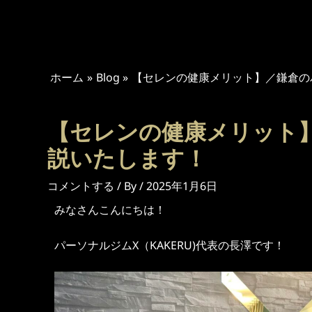
内
投
容
稿
を
ナ
ス
ビ
キ
ホーム
ゲ
Blog
【セレンの健康メリット】／鎌倉の
ッ
ー
プ
シ
【セレンの健康メリット
ョ
ン
説いたします！
コメントする
/ By
/
2025年1月6日
みなさんこんにちは！
パーソナルジムX（KAKERU)代表の長澤です！