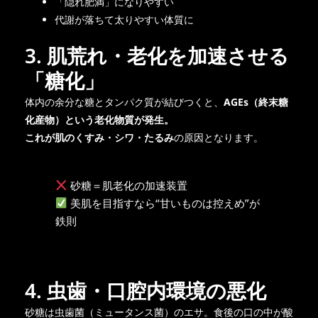
「隠れ肥満」になりやすい
代謝が落ちて太りやすい体質に
3. 肌荒れ・老化を加速させる
「糖化」
体内の余分な糖とタンパク質が結びつくと、
AGEs（終末糖
化産物）という老化物質が発生。
これが肌のくすみ・シワ・たるみ
の原因となります。
砂糖＝肌老化の加速装置
美肌を目指すなら“甘いものは控えめ”が
鉄則
4. 虫歯・口腔内環境の悪化
砂糖は虫歯菌（ミュータンス菌）のエサ。食後の口の中が酸