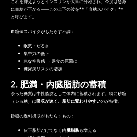
これを抑えようとインスリンが大量に分泌され、今度は急激
に血糖が下がる――この上下の波を**「血糖スパイク」**
と呼びます。
血糖値スパイクがもたらす不調：
眠気・だるさ
集中力の低下
急な空腹感 → 過食の原因に
糖尿病リスクの増加
2. 肥満・内臓脂肪の蓄積
余った糖質は中性脂肪として体内に蓄積されます。特に砂糖
（ショ糖）は
吸収が速く、脂肪に変わりやすい
のが特徴。
砂糖の過剰摂取がもたらすもの：
皮下脂肪だけでなく
内臓脂肪
も増える