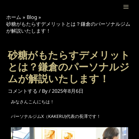
内
投
Mai
容
稿
ホーム
Blog
Men
を
ナ
砂糖がもたらすデメリットとは？鎌倉のパーソナルジム
ス
ビ
が解説いたします！
キ
ゲ
ッ
ー
プ
シ
砂糖がもたらすデメリット
ョ
とは？鎌倉のパーソナルジ
ン
ムが解説いたします！
コメントする
/ By
/
2025年8月6日
みなさんこんにちは！
パーソナルジムX（KAKERU)代表の長澤です！