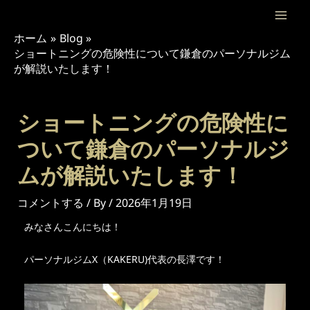
内
投
Mai
容
稿
ホーム
Blog
Men
を
ナ
ショートニングの危険性について鎌倉のパーソナルジム
ス
ビ
が解説いたします！
キ
ゲ
ッ
ー
プ
シ
ショートニングの危険性に
ョ
ついて鎌倉のパーソナルジ
ン
ムが解説いたします！
コメントする
/ By
/
2026年1月19日
みなさんこんにちは！
パーソナルジムX（KAKERU)代表の長澤です！