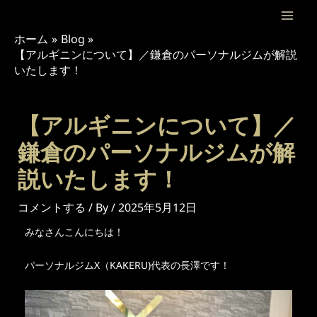
内
投
Mai
容
稿
ホーム
Blog
Men
を
ナ
【アルギニンについて】／鎌倉のパーソナルジムが解説
ス
ビ
いたします！
キ
ゲ
ッ
ー
プ
シ
【アルギニンについて】／
ョ
鎌倉のパーソナルジムが解
ン
説いたします！
コメントする
/ By
/
2025年5月12日
みなさんこんにちは！
パーソナルジムX（KAKERU)代表の長澤です！