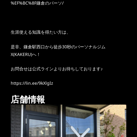
%EF%BC%8F鎌倉のパーソ/
生涯使える知識を得たい方は、
是非、鎌倉駅西口から徒歩30秒のパーソナルジム
X(KAKERU)へ！
お問合せは公式ラインよりお待ちしております♪
https://lin.ee/9kXlgIz
店舗情報