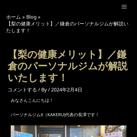
内
投
Mai
容
稿
ホーム
Blog
Men
を
ナ
【梨の健康メリット】／鎌倉のパーソナルジムが解説い
ス
ビ
たします！
キ
ゲ
ッ
ー
プ
シ
【梨の健康メリット】／鎌
ョ
倉のパーソナルジムが解説
ン
いたします！
コメントする
/ By
/
2024年2月4日
みなさんこんにちは！
パーソナルジムX（KAKERU)代表の長澤です！