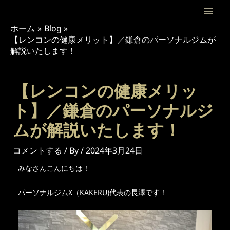
内
投
Mai
容
稿
ホーム
Blog
Men
を
ナ
【レンコンの健康メリット】／鎌倉のパーソナルジムが
ス
ビ
解説いたします！
キ
ゲ
ッ
ー
プ
シ
【レンコンの健康メリッ
ョ
ト】／鎌倉のパーソナルジ
ン
ムが解説いたします！
コメントする
/ By
/
2024年3月24日
みなさんこんにちは！
パーソナルジムX（KAKERU)代表の長澤です！