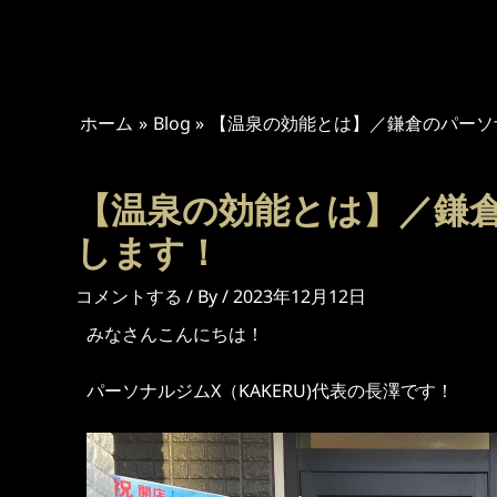
内
投
容
稿
を
ナ
ス
ビ
キ
ホーム
ゲ
Blog
【温泉の効能とは】／鎌倉のパーソ
ッ
ー
プ
シ
【温泉の効能とは】／鎌
ョ
ン
します！
コメントする
/ By
/
2023年12月12日
みなさんこんにちは！
パーソナルジムX（KAKERU)代表の長澤です！